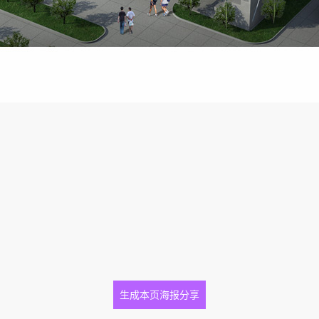
生成本页海报分享