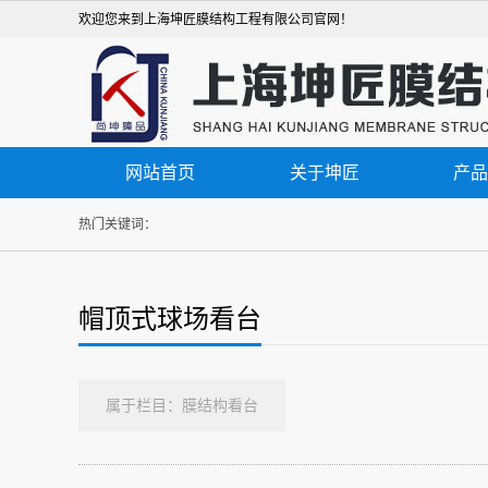
欢迎您来到上海坤匠膜结构工程有限公司官网！
网站首页
关于坤匠
产品
热门关键词：
帽顶式球场看台
属于栏目：膜结构看台