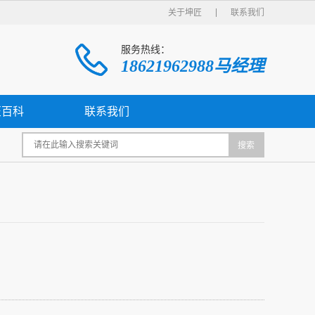
关于坤匠
联系我们
服务热线：
18621962988马经理
匠百科
联系我们
搜索