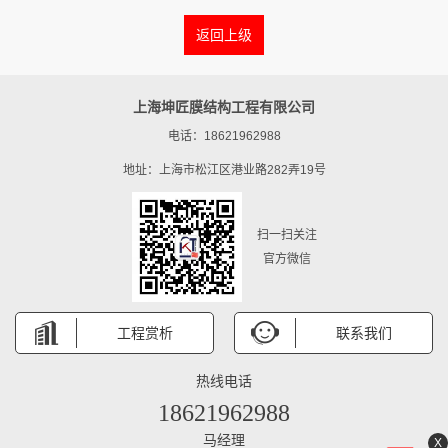
返回上级
上海坤匠膜结构工程有限公司
电话：18621962988
地址：上海市松江区港业路282弄19号
扫一扫关注
官方微信
工程赏析
联系我们
热线电话
18621962988
马经理
X