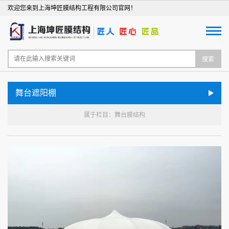
欢迎您来到上海坤匠膜结构工程有限公司官网！
搜索
舞台遮阳棚
属于栏目：舞台膜结构